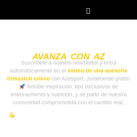
AVANZA CON AZ
Suscríbete a nuestro newsletter y entra
automáticamente en el
sorteo de una asesoría
trimestral online
con Azesport, ¡totalmente gratis!
Recibe inspiración, tips exclusivos de
entrenamiento y nutrición, y sé parte de nuestra
comunidad comprometida con el cambio real.
¡La transformación empieza hoy! Completa el
formulario y únete al camino hacia tu mejor versión