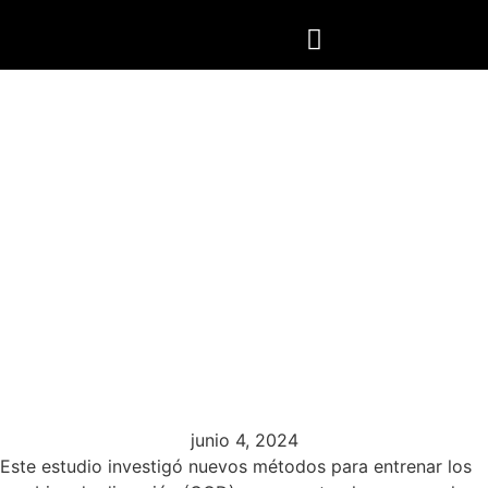
“La sentadilla dividida
con resistencia lateral
(LRSS): una alternativa
efectiva para mejorar el
rendimiento en cambios
de dirección en
deportes”.
junio 4, 2024
Este estudio investigó nuevos métodos para entrenar los