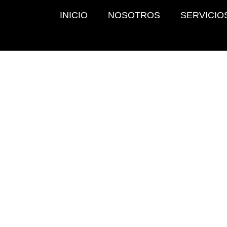
INICIO
NOSOTROS
SERVICIO
L MÉTODO AZ
ONA EL
FITNESS
mación en 12 semanas!