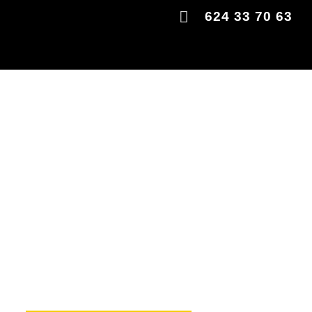
624 33 70 63
AVANZA CON E
QUE REVOLUCI
MERCADO DEL 
¡Prepárate para tu transfor